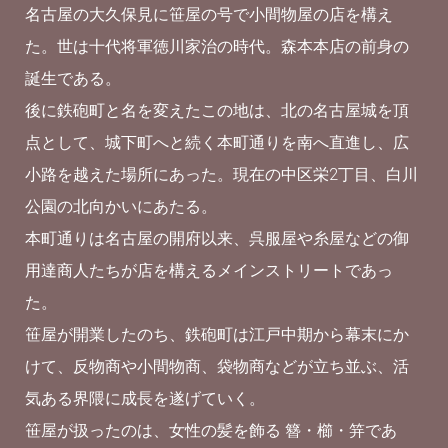
名古屋の大久保見に笹屋の号で小間物屋の店を構え
た。世は十代将軍徳川家治の時代。森本本店の前身の
誕生である。
後に鉄砲町と名を変えたこの地は、北の名古屋城を頂
点として、城下町へと続く本町通りを南へ直進し、広
小路を越えた場所にあった。現在の中区栄2丁目、白川
公園の北向かいにあたる。
本町通りは名古屋の開府以来、呉服屋や糸屋などの御
用達商人たちが店を構えるメインストリートであっ
た。
笹屋が開業したのち、鉄砲町は江戸中期から幕末にか
けて、反物商や小間物商、袋物商などが立ち並ぶ、活
気ある界隈に成長を遂げていく。
笹屋が扱ったのは、女性の髪を飾る 簪・櫛・笄であ