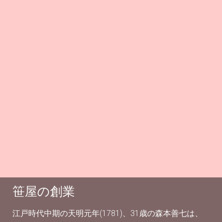
笹屋の創業
江戸時代中期の天明元年(1781)、31歳の森本善七は、