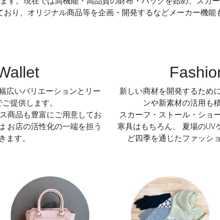
ます。現在では高機能・高品質の財布・バッグを始め、スカー
ており、オリジナル商品等を企画・開発するなどメーカー機能
allet
Fashio
幅広いバリエーションとリー
新しい商材を開発するため
でご提供します。
ンや新素材の活用も
ンス商品も豊富にご用意してお
スカーフ・ストール・ショ
は お店の活性化の一端を担う
寒具はもちろん、 夏場のU
きます。
ど四季を通じたファッシ